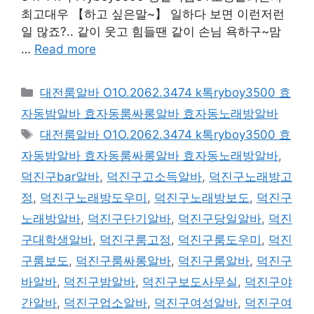
최고대우 【하고 싶은말~】 일하다 보면 이런저런
일 많죠?.. 같이 웃고 힘들땐 같이 손님 욕하구~맘
…
Read more
카
대전룸알바 O1O.2062.3474 k톡ryboy3500 효
테
자동밤알바 효자동룸싸롱알바 효자동노래방알바
고
태
대전룸알바 O1O.2062.3474 k톡ryboy3500 효
리
그
자동밤알바 효자동룸싸롱알바 효자동노래방알바
,
덕진구bar알바
,
덕진구고소득알바
,
덕진구노래방고
정
,
덕진구노래방도우미
,
덕진구노래방보도
,
덕진구
노래방알바
,
덕진구단기알바
,
덕진구당일알바
,
덕진
구대학생알바
,
덕진구룸고정
,
덕진구룸도우미
,
덕진
구룸보도
,
덕진구룸싸롱알바
,
덕진구룸알바
,
덕진구
바알바
,
덕진구밤알바
,
덕진구보도사무실
,
덕진구야
간알바
,
덕진구업소알바
,
덕진구여성알바
,
덕진구여