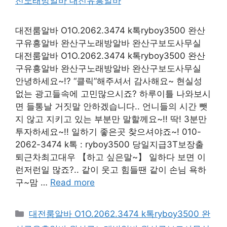
대전룸알바 O1O.2062.3474 k톡ryboy3500 완산
구유흥알바 완산구노래방알바 완산구보도사무실
대전룸알바 O1O.2062.3474 k톡ryboy3500 완산
구유흥알바 완산구노래방알바 완산구보도사무실
안녕하세요~!? “클릭”해주셔서 감사해요~ 현실성
없는 광고들속에 고민많으시죠? 하루이틀 나와보시
면 들통날 거짓말 안하겠습니다.. 언니들의 시간 뺏
지 않고 지키고 있는 부분만 말할께요~!! 딱! 3분만
투자하세요~!! 일하기 좋은곳 찾으셔야죠~! 010-
2062-3474 k톡 : ryboy3500 당일지급3T보장출
퇴근차최고대우 【하고 싶은말~】 일하다 보면 이
런저런일 많죠?.. 같이 웃고 힘들땐 같이 손님 욕하
구~맘 …
Read more
카
대전룸알바 O1O.2062.3474 k톡ryboy3500 완
테