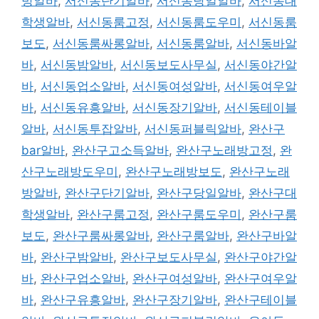
방알바
,
서신동단기알바
,
서신동당일알바
,
서신동대
학생알바
,
서신동룸고정
,
서신동룸도우미
,
서신동룸
보도
,
서신동룸싸롱알바
,
서신동룸알바
,
서신동바알
바
,
서신동밤알바
,
서신동보도사무실
,
서신동야간알
바
,
서신동업소알바
,
서신동여성알바
,
서신동여우알
바
,
서신동유흥알바
,
서신동장기알바
,
서신동테이블
알바
,
서신동투잡알바
,
서신동퍼블릭알바
,
완산구
bar알바
,
완산구고소득알바
,
완산구노래방고정
,
완
산구노래방도우미
,
완산구노래방보도
,
완산구노래
방알바
,
완산구단기알바
,
완산구당일알바
,
완산구대
학생알바
,
완산구룸고정
,
완산구룸도우미
,
완산구룸
보도
,
완산구룸싸롱알바
,
완산구룸알바
,
완산구바알
바
,
완산구밤알바
,
완산구보도사무실
,
완산구야간알
바
,
완산구업소알바
,
완산구여성알바
,
완산구여우알
바
,
완산구유흥알바
,
완산구장기알바
,
완산구테이블