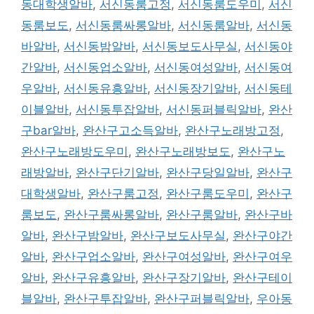
동대학생알바
,
서신동룸고정
,
서신동룸도우미
,
서신
동룸보도
,
서신동룸싸롱알바
,
서신동룸알바
,
서신동
바알바
,
서신동밤알바
,
서신동보도사무실
,
서신동야
간알바
,
서신동업소알바
,
서신동여성알바
,
서신동여
우알바
,
서신동유흥알바
,
서신동장기알바
,
서신동테
이블알바
,
서신동투잡알바
,
서신동퍼블릭알바
,
완산
구bar알바
,
완산구고소득알바
,
완산구노래방고정
,
완산구노래방도우미
,
완산구노래방보도
,
완산구노
래방알바
,
완산구단기알바
,
완산구당일알바
,
완산구
대학생알바
,
완산구룸고정
,
완산구룸도우미
,
완산구
룸보도
,
완산구룸싸롱알바
,
완산구룸알바
,
완산구바
알바
,
완산구밤알바
,
완산구보도사무실
,
완산구야간
알바
,
완산구업소알바
,
완산구여성알바
,
완산구여우
알바
,
완산구유흥알바
,
완산구장기알바
,
완산구테이
블알바
,
완산구투잡알바
,
완산구퍼블릭알바
,
우아동