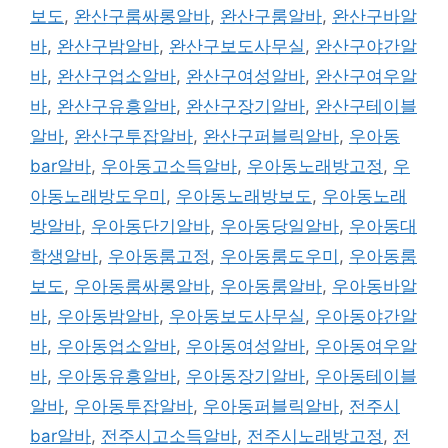
보도
,
완산구룸싸롱알바
,
완산구룸알바
,
완산구바알
바
,
완산구밤알바
,
완산구보도사무실
,
완산구야간알
바
,
완산구업소알바
,
완산구여성알바
,
완산구여우알
바
,
완산구유흥알바
,
완산구장기알바
,
완산구테이블
알바
,
완산구투잡알바
,
완산구퍼블릭알바
,
우아동
bar알바
,
우아동고소득알바
,
우아동노래방고정
,
우
아동노래방도우미
,
우아동노래방보도
,
우아동노래
방알바
,
우아동단기알바
,
우아동당일알바
,
우아동대
학생알바
,
우아동룸고정
,
우아동룸도우미
,
우아동룸
보도
,
우아동룸싸롱알바
,
우아동룸알바
,
우아동바알
바
,
우아동밤알바
,
우아동보도사무실
,
우아동야간알
바
,
우아동업소알바
,
우아동여성알바
,
우아동여우알
바
,
우아동유흥알바
,
우아동장기알바
,
우아동테이블
알바
,
우아동투잡알바
,
우아동퍼블릭알바
,
전주시
bar알바
,
전주시고소득알바
,
전주시노래방고정
,
전