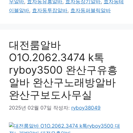
우알바
,
효자동유흥알바
,
효자동장기알바
,
효자동테
이블알바
,
효자동투잡알바
,
효자동퍼블릭알바
대전룸알바
O1O.2062.3474 k톡
ryboy3500 완산구유흥
알바 완산구노래방알바
완산구보도사무실
2025년 02월 07일
작성자:
ryboy38049