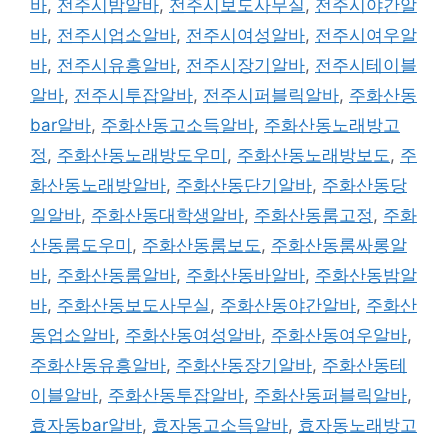
바
,
전주시밤알바
,
전주시보도사무실
,
전주시야간알
바
,
전주시업소알바
,
전주시여성알바
,
전주시여우알
바
,
전주시유흥알바
,
전주시장기알바
,
전주시테이블
알바
,
전주시투잡알바
,
전주시퍼블릭알바
,
주화산동
bar알바
,
주화산동고소득알바
,
주화산동노래방고
정
,
주화산동노래방도우미
,
주화산동노래방보도
,
주
화산동노래방알바
,
주화산동단기알바
,
주화산동당
일알바
,
주화산동대학생알바
,
주화산동룸고정
,
주화
산동룸도우미
,
주화산동룸보도
,
주화산동룸싸롱알
바
,
주화산동룸알바
,
주화산동바알바
,
주화산동밤알
바
,
주화산동보도사무실
,
주화산동야간알바
,
주화산
동업소알바
,
주화산동여성알바
,
주화산동여우알바
,
주화산동유흥알바
,
주화산동장기알바
,
주화산동테
이블알바
,
주화산동투잡알바
,
주화산동퍼블릭알바
,
효자동bar알바
,
효자동고소득알바
,
효자동노래방고