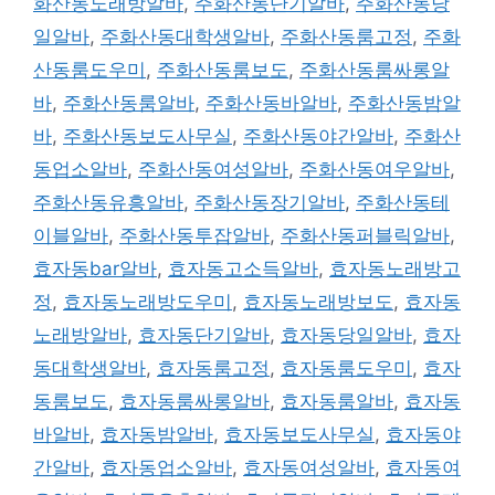
화산동노래방알바
,
주화산동단기알바
,
주화산동당
일알바
,
주화산동대학생알바
,
주화산동룸고정
,
주화
산동룸도우미
,
주화산동룸보도
,
주화산동룸싸롱알
바
,
주화산동룸알바
,
주화산동바알바
,
주화산동밤알
바
,
주화산동보도사무실
,
주화산동야간알바
,
주화산
동업소알바
,
주화산동여성알바
,
주화산동여우알바
,
주화산동유흥알바
,
주화산동장기알바
,
주화산동테
이블알바
,
주화산동투잡알바
,
주화산동퍼블릭알바
,
효자동bar알바
,
효자동고소득알바
,
효자동노래방고
정
,
효자동노래방도우미
,
효자동노래방보도
,
효자동
노래방알바
,
효자동단기알바
,
효자동당일알바
,
효자
동대학생알바
,
효자동룸고정
,
효자동룸도우미
,
효자
동룸보도
,
효자동룸싸롱알바
,
효자동룸알바
,
효자동
바알바
,
효자동밤알바
,
효자동보도사무실
,
효자동야
간알바
,
효자동업소알바
,
효자동여성알바
,
효자동여