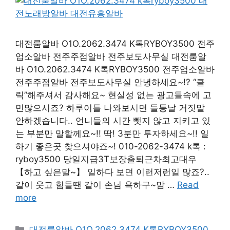
대전룸알바 O1O.2062.3474 K톡RYBOY3500 전주
업소알바 전주주점알바 전주보도사무실 대전룸알
바 O1O.2062.3474 K톡RYBOY3500 전주업소알바
전주주점알바 전주보도사무실 안녕하세요~!? “클
릭”해주셔서 감사해요~ 현실성 없는 광고들속에 고
민많으시죠? 하루이틀 나와보시면 들통날 거짓말
안하겠습니다.. 언니들의 시간 뺏지 않고 지키고 있
는 부분만 말할께요~!! 딱! 3분만 투자하세요~!! 일
하기 좋은곳 찾으셔야죠~! 010-2062-3474 k톡 :
ryboy3500 당일지급3T보장출퇴근차최고대우
【하고 싶은말~】 일하다 보면 이런저런일 많죠?..
같이 웃고 힘들땐 같이 손님 욕하구~맘 …
Read
more
카
대전룸알바 O1O.2062.3474 K톡RYBOY3500