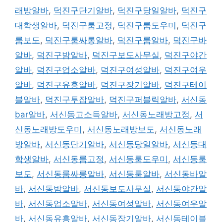
래방알바
,
덕진구단기알바
,
덕진구당일알바
,
덕진구
대학생알바
,
덕진구룸고정
,
덕진구룸도우미
,
덕진구
룸보도
,
덕진구룸싸롱알바
,
덕진구룸알바
,
덕진구바
알바
,
덕진구밤알바
,
덕진구보도사무실
,
덕진구야간
알바
,
덕진구업소알바
,
덕진구여성알바
,
덕진구여우
알바
,
덕진구유흥알바
,
덕진구장기알바
,
덕진구테이
블알바
,
덕진구투잡알바
,
덕진구퍼블릭알바
,
서신동
bar알바
,
서신동고소득알바
,
서신동노래방고정
,
서
신동노래방도우미
,
서신동노래방보도
,
서신동노래
방알바
,
서신동단기알바
,
서신동당일알바
,
서신동대
학생알바
,
서신동룸고정
,
서신동룸도우미
,
서신동룸
보도
,
서신동룸싸롱알바
,
서신동룸알바
,
서신동바알
바
,
서신동밤알바
,
서신동보도사무실
,
서신동야간알
바
,
서신동업소알바
,
서신동여성알바
,
서신동여우알
바
,
서신동유흥알바
,
서신동장기알바
,
서신동테이블