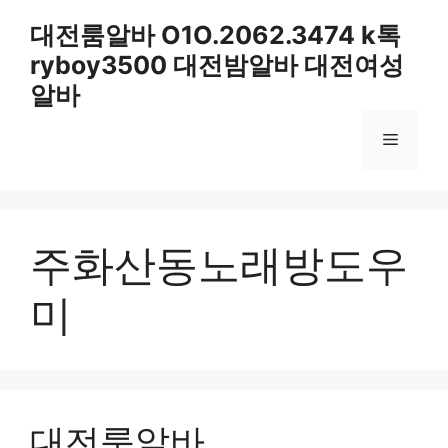
컨
대전룸알바 O1O.2062.3474 k톡
텐
ryboy3500 대전밤알바 대전여성
츠
로
알바
건
너
메
뛰
기
뉴
주화산동노래방도우
미
대전룸알바