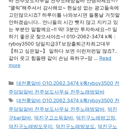
바 전주보도사무실 전주노래방알바 안녕하세요~!?
“클릭”해주셔서 감사해요~ 현실성 없는 광고들속에
고민많으시죠? 하루이틀 나와보시면 들통날 거짓말
안하겠습니다.. 언니들의 시간 뺏지 않고 지키고 있
는 부분만 말할께요~!! 딱! 3분만 투자하세요~!! 일
하기 좋은곳 찾으셔야죠~! 010-2062-3474 k톡 :
ryboy3500 당일지급3T보장출퇴근차최고대우
【하고 싶은말~】 일하다 보면 이런저런일 많죠?..
같이 웃고 힘들땐 같이 손님 욕하구~맘 …
Read
more
카
대전룸알바 O1O.2062.3474 k톡ryboy3500 전
테
주당일알바 전주보도사무실 전주노래방알바
고
태
대전룸알바 O1O.2062.3474 k톡ryboy3500 전
리
그
주당일알바 전주보도사무실 전주노래방알바
,
덕진
구bar알바
,
덕진구고소득알바
,
덕진구노래방고정
,
덕진구노래방도우미
,
덕진구노래방보도
,
덕진구노