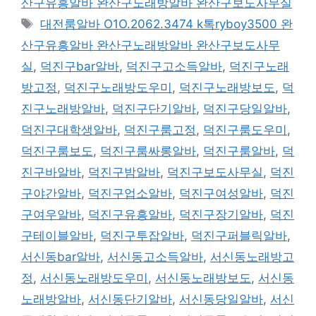
산구유흥알바 완산구노래방알바 완산구보도사무실
고
태
대전룸알바 O1O.2062.3474 k톡ryboy3500 완
리
그
산구유흥알바 완산구노래방알바 완산구보도사무
실
,
덕진구bar알바
,
덕진구고소득알바
,
덕진구노래
방고정
,
덕진구노래방도우미
,
덕진구노래방보도
,
덕
진구노래방알바
,
덕진구단기알바
,
덕진구당일알바
,
덕진구대학생알바
,
덕진구룸고정
,
덕진구룸도우미
,
덕진구룸보도
,
덕진구룸싸롱알바
,
덕진구룸알바
,
덕
진구바알바
,
덕진구밤알바
,
덕진구보도사무실
,
덕진
구야간알바
,
덕진구업소알바
,
덕진구여성알바
,
덕진
구여우알바
,
덕진구유흥알바
,
덕진구장기알바
,
덕진
구테이블알바
,
덕진구투잡알바
,
덕진구퍼블릭알바
,
서신동bar알바
,
서신동고소득알바
,
서신동노래방고
정
,
서신동노래방도우미
,
서신동노래방보도
,
서신동
노래방알바
,
서신동단기알바
,
서신동당일알바
,
서신