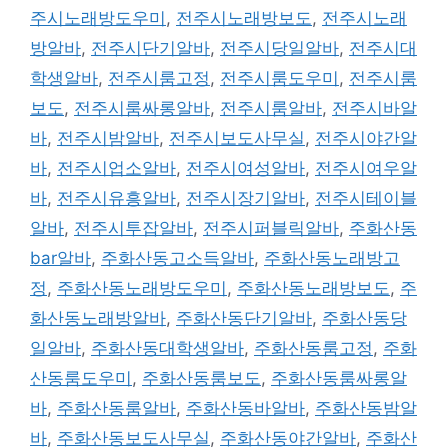
주시노래방도우미
,
전주시노래방보도
,
전주시노래
방알바
,
전주시단기알바
,
전주시당일알바
,
전주시대
학생알바
,
전주시룸고정
,
전주시룸도우미
,
전주시룸
보도
,
전주시룸싸롱알바
,
전주시룸알바
,
전주시바알
바
,
전주시밤알바
,
전주시보도사무실
,
전주시야간알
바
,
전주시업소알바
,
전주시여성알바
,
전주시여우알
바
,
전주시유흥알바
,
전주시장기알바
,
전주시테이블
알바
,
전주시투잡알바
,
전주시퍼블릭알바
,
주화산동
bar알바
,
주화산동고소득알바
,
주화산동노래방고
정
,
주화산동노래방도우미
,
주화산동노래방보도
,
주
화산동노래방알바
,
주화산동단기알바
,
주화산동당
일알바
,
주화산동대학생알바
,
주화산동룸고정
,
주화
산동룸도우미
,
주화산동룸보도
,
주화산동룸싸롱알
바
,
주화산동룸알바
,
주화산동바알바
,
주화산동밤알
바
,
주화산동보도사무실
,
주화산동야간알바
,
주화산