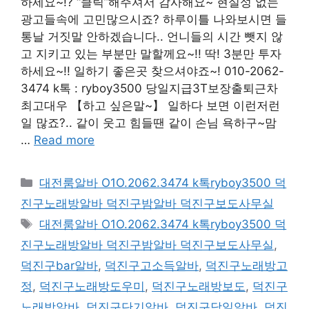
하세요~!? “클릭”해주셔서 감사해요~ 현실성 없는
광고들속에 고민많으시죠? 하루이틀 나와보시면 들
통날 거짓말 안하겠습니다.. 언니들의 시간 뺏지 않
고 지키고 있는 부분만 말할께요~!! 딱! 3분만 투자
하세요~!! 일하기 좋은곳 찾으셔야죠~! 010-2062-
3474 k톡 : ryboy3500 당일지급3T보장출퇴근차
최고대우 【하고 싶은말~】 일하다 보면 이런저런
일 많죠?.. 같이 웃고 힘들땐 같이 손님 욕하구~맘
…
Read more
카
대전룸알바 O1O.2062.3474 k톡ryboy3500 덕
테
진구노래방알바 덕진구밤알바 덕진구보도사무실
고
태
대전룸알바 O1O.2062.3474 k톡ryboy3500 덕
리
그
진구노래방알바 덕진구밤알바 덕진구보도사무실
,
덕진구bar알바
,
덕진구고소득알바
,
덕진구노래방고
정
,
덕진구노래방도우미
,
덕진구노래방보도
,
덕진구
노래방알바
,
덕진구단기알바
,
덕진구당일알바
,
덕진