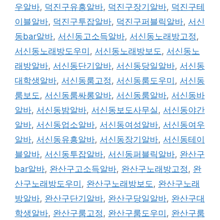
우알바
,
덕진구유흥알바
,
덕진구장기알바
,
덕진구테
이블알바
,
덕진구투잡알바
,
덕진구퍼블릭알바
,
서신
동bar알바
,
서신동고소득알바
,
서신동노래방고정
,
서신동노래방도우미
,
서신동노래방보도
,
서신동노
래방알바
,
서신동단기알바
,
서신동당일알바
,
서신동
대학생알바
,
서신동룸고정
,
서신동룸도우미
,
서신동
룸보도
,
서신동룸싸롱알바
,
서신동룸알바
,
서신동바
알바
,
서신동밤알바
,
서신동보도사무실
,
서신동야간
알바
,
서신동업소알바
,
서신동여성알바
,
서신동여우
알바
,
서신동유흥알바
,
서신동장기알바
,
서신동테이
블알바
,
서신동투잡알바
,
서신동퍼블릭알바
,
완산구
bar알바
,
완산구고소득알바
,
완산구노래방고정
,
완
산구노래방도우미
,
완산구노래방보도
,
완산구노래
방알바
,
완산구단기알바
,
완산구당일알바
,
완산구대
학생알바
,
완산구룸고정
,
완산구룸도우미
,
완산구룸