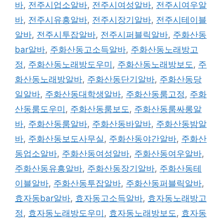
바
,
전주시업소알바
,
전주시여성알바
,
전주시여우알
바
,
전주시유흥알바
,
전주시장기알바
,
전주시테이블
알바
,
전주시투잡알바
,
전주시퍼블릭알바
,
주화산동
bar알바
,
주화산동고소득알바
,
주화산동노래방고
정
,
주화산동노래방도우미
,
주화산동노래방보도
,
주
화산동노래방알바
,
주화산동단기알바
,
주화산동당
일알바
,
주화산동대학생알바
,
주화산동룸고정
,
주화
산동룸도우미
,
주화산동룸보도
,
주화산동룸싸롱알
바
,
주화산동룸알바
,
주화산동바알바
,
주화산동밤알
바
,
주화산동보도사무실
,
주화산동야간알바
,
주화산
동업소알바
,
주화산동여성알바
,
주화산동여우알바
,
주화산동유흥알바
,
주화산동장기알바
,
주화산동테
이블알바
,
주화산동투잡알바
,
주화산동퍼블릭알바
,
효자동bar알바
,
효자동고소득알바
,
효자동노래방고
정
,
효자동노래방도우미
,
효자동노래방보도
,
효자동