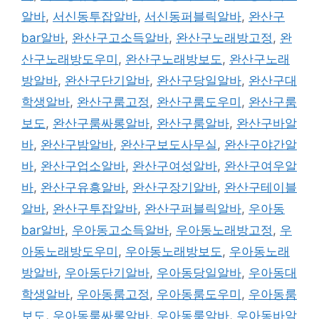
알바
,
서신동투잡알바
,
서신동퍼블릭알바
,
완산구
bar알바
,
완산구고소득알바
,
완산구노래방고정
,
완
산구노래방도우미
,
완산구노래방보도
,
완산구노래
방알바
,
완산구단기알바
,
완산구당일알바
,
완산구대
학생알바
,
완산구룸고정
,
완산구룸도우미
,
완산구룸
보도
,
완산구룸싸롱알바
,
완산구룸알바
,
완산구바알
바
,
완산구밤알바
,
완산구보도사무실
,
완산구야간알
바
,
완산구업소알바
,
완산구여성알바
,
완산구여우알
바
,
완산구유흥알바
,
완산구장기알바
,
완산구테이블
알바
,
완산구투잡알바
,
완산구퍼블릭알바
,
우아동
bar알바
,
우아동고소득알바
,
우아동노래방고정
,
우
아동노래방도우미
,
우아동노래방보도
,
우아동노래
방알바
,
우아동단기알바
,
우아동당일알바
,
우아동대
학생알바
,
우아동룸고정
,
우아동룸도우미
,
우아동룸
보도
,
우아동룸싸롱알바
,
우아동룸알바
,
우아동바알