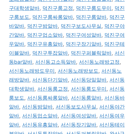
구대학생알바
,
덕진구룸고정
,
덕진구룸도우미
,
덕진
구룸보도
,
덕진구룸싸롱알바
,
덕진구룸알바
,
덕진구
바알바
,
덕진구밤알바
,
덕진구보도사무실
,
덕진구야
간알바
,
덕진구업소알바
,
덕진구여성알바
,
덕진구여
우알바
,
덕진구유흥알바
,
덕진구장기알바
,
덕진구테
이블알바
,
덕진구투잡알바
,
덕진구퍼블릭알바
,
서신
동bar알바
,
서신동고소득알바
,
서신동노래방고정
,
서신동노래방도우미
,
서신동노래방보도
,
서신동노
래방알바
,
서신동단기알바
,
서신동당일알바
,
서신동
대학생알바
,
서신동룸고정
,
서신동룸도우미
,
서신동
룸보도
,
서신동룸싸롱알바
,
서신동룸알바
,
서신동바
알바
,
서신동밤알바
,
서신동보도사무실
,
서신동야간
알바
,
서신동업소알바
,
서신동여성알바
,
서신동여우
알바
,
서신동유흥알바
,
서신동장기알바
,
서신동테이
블알바
,
서신동투잡알바
,
서신동퍼블릭알바
,
완산구