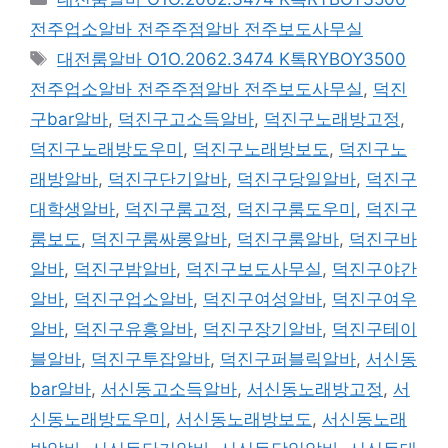
테
전주업소알바 전주주점알바 전주보도사무실
고
태
대전룸알바 O1O.2062.3474 K톡RYBOY3500
리
그
전주업소알바 전주주점알바 전주보도사무실
,
덕진
구bar알바
,
덕진구고소득알바
,
덕진구노래방고정
,
덕진구노래방도우미
,
덕진구노래방보도
,
덕진구노
래방알바
,
덕진구단기알바
,
덕진구당일알바
,
덕진구
대학생알바
,
덕진구룸고정
,
덕진구룸도우미
,
덕진구
룸보도
,
덕진구룸싸롱알바
,
덕진구룸알바
,
덕진구바
알바
,
덕진구밤알바
,
덕진구보도사무실
,
덕진구야간
알바
,
덕진구업소알바
,
덕진구여성알바
,
덕진구여우
알바
,
덕진구유흥알바
,
덕진구장기알바
,
덕진구테이
블알바
,
덕진구투잡알바
,
덕진구퍼블릭알바
,
서신동
bar알바
,
서신동고소득알바
,
서신동노래방고정
,
서
신동노래방도우미
,
서신동노래방보도
,
서신동노래