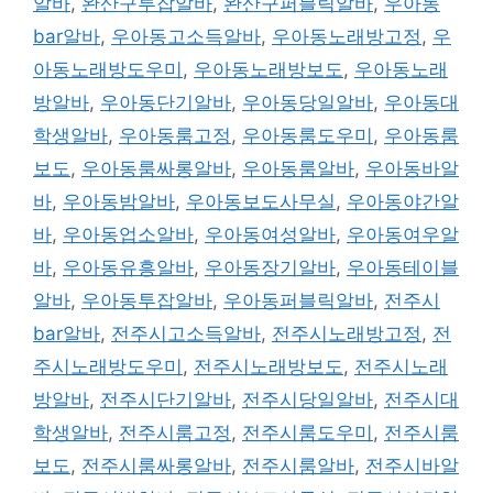
알바
,
완산구투잡알바
,
완산구퍼블릭알바
,
우아동
bar알바
,
우아동고소득알바
,
우아동노래방고정
,
우
아동노래방도우미
,
우아동노래방보도
,
우아동노래
방알바
,
우아동단기알바
,
우아동당일알바
,
우아동대
학생알바
,
우아동룸고정
,
우아동룸도우미
,
우아동룸
보도
,
우아동룸싸롱알바
,
우아동룸알바
,
우아동바알
바
,
우아동밤알바
,
우아동보도사무실
,
우아동야간알
바
,
우아동업소알바
,
우아동여성알바
,
우아동여우알
바
,
우아동유흥알바
,
우아동장기알바
,
우아동테이블
알바
,
우아동투잡알바
,
우아동퍼블릭알바
,
전주시
bar알바
,
전주시고소득알바
,
전주시노래방고정
,
전
주시노래방도우미
,
전주시노래방보도
,
전주시노래
방알바
,
전주시단기알바
,
전주시당일알바
,
전주시대
학생알바
,
전주시룸고정
,
전주시룸도우미
,
전주시룸
보도
,
전주시룸싸롱알바
,
전주시룸알바
,
전주시바알