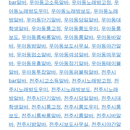
bar알바
,
우아동고소득알바
,
우아동노래방고정
,
우
아동노래방도우미
,
우아동노래방보도
,
우아동노래
방알바
,
우아동단기알바
,
우아동당일알바
,
우아동대
학생알바
,
우아동룸고정
,
우아동룸도우미
,
우아동룸
보도
,
우아동룸싸롱알바
,
우아동룸알바
,
우아동바알
바
,
우아동밤알바
,
우아동보도사무실
,
우아동야간알
바
,
우아동업소알바
,
우아동여성알바
,
우아동여우알
바
,
우아동유흥알바
,
우아동장기알바
,
우아동테이블
알바
,
우아동투잡알바
,
우아동퍼블릭알바
,
전주시
bar알바
,
전주시고소득알바
,
전주시노래방고정
,
전
주시노래방도우미
,
전주시노래방보도
,
전주시노래
방알바
,
전주시단기알바
,
전주시당일알바
,
전주시대
학생알바
,
전주시룸고정
,
전주시룸도우미
,
전주시룸
보도
,
전주시룸싸롱알바
,
전주시룸알바
,
전주시바알
바
,
전주시밤알바
,
전주시보도사무실
,
전주시야간알