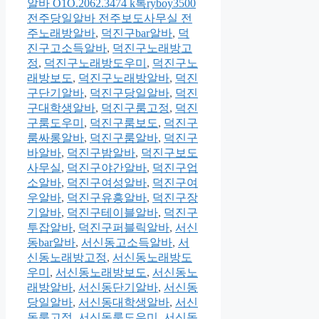
리
그
알바 O1O.2062.3474 k톡ryboy3500
전주당일알바 전주보도사무실 전
주노래방알바
,
덕진구bar알바
,
덕
진구고소득알바
,
덕진구노래방고
정
,
덕진구노래방도우미
,
덕진구노
래방보도
,
덕진구노래방알바
,
덕진
구단기알바
,
덕진구당일알바
,
덕진
구대학생알바
,
덕진구룸고정
,
덕진
구룸도우미
,
덕진구룸보도
,
덕진구
룸싸롱알바
,
덕진구룸알바
,
덕진구
바알바
,
덕진구밤알바
,
덕진구보도
사무실
,
덕진구야간알바
,
덕진구업
소알바
,
덕진구여성알바
,
덕진구여
우알바
,
덕진구유흥알바
,
덕진구장
기알바
,
덕진구테이블알바
,
덕진구
투잡알바
,
덕진구퍼블릭알바
,
서신
동bar알바
,
서신동고소득알바
,
서
신동노래방고정
,
서신동노래방도
우미
,
서신동노래방보도
,
서신동노
래방알바
,
서신동단기알바
,
서신동
당일알바
,
서신동대학생알바
,
서신
동룸고정
,
서신동룸도우미
,
서신동