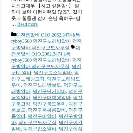
차최고대우 【하고 싶은말~】 일
하다 보면 이런저런일 많죠?.. 같이
웃고 힘들땐 같이 손님 욕하구~맘
…
Read more
카
대전룸알바 O1O.2062.3474 k톡
테
ryboy3500 덕진구노래방알바 덕진
고
태
구밤알바 덕진구보도사무실
대
리
그
전룸알바 O1O.2062.3474 k톡
ryboy3500 덕진구노래방알바 덕진
구밤알바 덕진구보도사무실
,
덕진
구bar알바
,
덕진구고소득알바
,
덕
진구노래방고정
,
덕진구노래방도
우미
,
덕진구노래방보도
,
덕진구노
래방알바
,
덕진구단기알바
,
덕진구
당일알바
,
덕진구대학생알바
,
덕진
구룸고정
,
덕진구룸도우미
,
덕진구
룸보도
,
덕진구룸싸롱알바
,
덕진구
룸알바
,
덕진구바알바
,
덕진구밤알
바
,
덕진구보도사무실
,
덕진구야간
알바
,
덕진구업소알바
,
덕진구여성