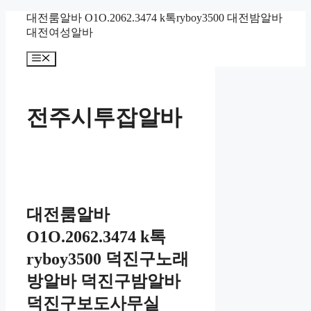
컨
대전룸알바 O1O.2062.3474 k톡ryboy3500 대전밤알바
텐
대전여성알바
츠
메
로
뉴
건
너
뛰
전주시투잡알바
기
대전룸알바
O1O.2062.3474 k톡
ryboy3500 덕진구노래
방알바 덕진구밤알바
덕진구보도사무실