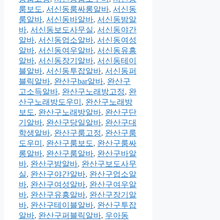
룸보도
,
서신동룸싸롱알바
,
서신동
룸알바
,
서신동바알바
,
서신동밤알
바
,
서신동보도사무실
,
서신동야간
알바
,
서신동업소알바
,
서신동여성
알바
,
서신동여우알바
,
서신동유흥
알바
,
서신동장기알바
,
서신동테이
블알바
,
서신동투잡알바
,
서신동퍼
블릭알바
,
완산구bar알바
,
완산구
고소득알바
,
완산구노래방고정
,
완
산구노래방도우미
,
완산구노래방
보도
,
완산구노래방알바
,
완산구단
기알바
,
완산구당일알바
,
완산구대
학생알바
,
완산구룸고정
,
완산구룸
도우미
,
완산구룸보도
,
완산구룸싸
롱알바
,
완산구룸알바
,
완산구바알
바
,
완산구밤알바
,
완산구보도사무
실
,
완산구야간알바
,
완산구업소알
바
,
완산구여성알바
,
완산구여우알
바
,
완산구유흥알바
,
완산구장기알
바
,
완산구테이블알바
,
완산구투잡
알바
,
완산구퍼블릭알바
,
우아동