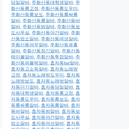
당일알바
,
주화산동대학생알바
,
주
화산동룸고정
,
주화산동룸도우미
,
주화산동룸보도
,
주화산동룸싸롱
알바
,
주화산동룸알바
,
주화산동바
알바
,
주화산동밤알바
,
주화산동보
도사무실
,
주화산동야간알바
,
주화
산동업소알바
,
주화산동여성알바
,
주화산동여우알바
,
주화산동유흥
알바
,
주화산동장기알바
,
주화산동
테이블알바
,
주화산동투잡알바
,
주
화산동퍼블릭알바
,
효자동bar알바
,
효자동고소득알바
,
효자동노래방
고정
,
효자동노래방도우미
,
효자동
노래방보도
,
효자동노래방알바
,
효
자동단기알바
,
효자동당일알바
,
효
자동대학생알바
,
효자동룸고정
,
효
자동룸도우미
,
효자동룸보도
,
효자
동룸싸롱알바
,
효자동룸알바
,
효자
동바알바
,
효자동밤알바
,
효자동보
도사무실
,
효자동야간알바
,
효자동
업소알바
,
효자동여성알바
,
효자동