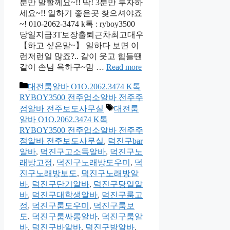
분만 말할께요~!! 딱! 3분만 투자하
세요~!! 일하기 좋은곳 찾으셔야죠
~! 010-2062-3474 k톡 : ryboy3500
당일지급3T보장출퇴근차최고대우
【하고 싶은말~】 일하다 보면 이
런저런일 많죠?.. 같이 웃고 힘들땐
같이 손님 욕하구~맘 …
Read more
카
대전룸알바 O1O.2062.3474 K톡
테
RYBOY3500 전주업소알바 전주주
고
태
점알바 전주보도사무실
대전룸
리
그
알바 O1O.2062.3474 K톡
RYBOY3500 전주업소알바 전주주
점알바 전주보도사무실
,
덕진구bar
알바
,
덕진구고소득알바
,
덕진구노
래방고정
,
덕진구노래방도우미
,
덕
진구노래방보도
,
덕진구노래방알
바
,
덕진구단기알바
,
덕진구당일알
바
,
덕진구대학생알바
,
덕진구룸고
정
,
덕진구룸도우미
,
덕진구룸보
도
,
덕진구룸싸롱알바
,
덕진구룸알
바
,
덕진구바알바
,
덕진구밤알바
,