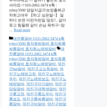
투자하세요~!! 일하기 좋은곳 찾으
셔야죠~! 010-2062-3474 k톡 :
ryboy3500 당일지급3T보장출퇴근
차최고대우 【하고 싶은말~】 일
하다 보면 이런저런일 많죠?.. 같이
웃고 힘들땐 같이 손님 욕하구~맘
…
Read more
카
대전룸알바 O1O.2062.3474 k톡
테
ryboy3500 효자동밤알바 효자동룸
고
태
싸롱알바 효자동노래방알바
대
리
그
전룸알바 O1O.2062.3474 k톡
ryboy3500 효자동밤알바 효자동룸
싸롱알바 효자동노래방알바
,
덕진
구bar알바
,
덕진구고소득알바
,
덕
진구노래방고정
,
덕진구노래방도
우미
,
덕진구노래방보도
,
덕진구노
래방알바
,
덕진구단기알바
,
덕진구
당일알바
,
덕진구대학생알바
,
덕진
구룸고정
,
덕진구룸도우미
,
덕진구
룸보도
,
덕진구룸싸롱알바
,
덕진구
룸알바
,
덕진구바알바
,
덕진구밤알