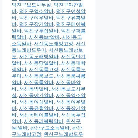
덕진구보도사무실
,
덕진구야간알
바
,
덕진구업소알바
,
덕진구여성알
바
,
덕진구여우알바
,
덕진구유흥알
바
,
덕진구장기알바
,
덕진구테이블
알바
,
덕진구투잡알바
,
덕진구퍼블
릭알바
,
서신동bar알바
,
서신동고
소득알바
,
서신동노래방고정
,
서신
동노래방도우미
,
서신동노래방보
도
,
서신동노래방알바
,
서신동단기
알바
,
서신동당일알바
,
서신동대학
생알바
,
서신동룸고정
,
서신동룸도
우미
,
서신동룸보도
,
서신동룸싸롱
알바
,
서신동룸알바
,
서신동바알
바
,
서신동밤알바
,
서신동보도사무
실
,
서신동야간알바
,
서신동업소알
바
,
서신동여성알바
,
서신동여우알
바
,
서신동유흥알바
,
서신동장기알
바
,
서신동테이블알바
,
서신동투잡
알바
,
서신동퍼블릭알바
,
완산구
bar알바
,
완산구고소득알바
,
완산
구노래방고정
,
완산구노래방도우