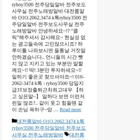
ryboy3500 전주당일알바 전주보도
사무실 전주노래방알바 대전룸알
바 O1O.2062.3474 k톡ryboy3500 전
주당일알바 전주보도사무실 전주
노래방알바 안녕하세요~!? “클
릭”해주셔서 감사해요~ 현실성 없
는 광고들속에 고민많으시죠? 하
루이틀 나와보시면 들통날 거짓말
안하겠습니다.. 언니들의 시간 뺏
지 않고 지키고 있는 부분만 말할
께요~!! 딱! 3분만 투자하세요~!!
일하기 좋은곳 찾으셔야죠~! 010-
2062-3474 k톡 : ryboy3500 당일지
급3T보장출퇴근차최고대우 【하
고 싶은말~】 일하다 보면 이런저
런일 많죠?.. 같이 웃고 힘들땐 같
이 손님 욕하구~맘 …
Read more
카
대전룸알바 O1O.2062.3474 k톡
테
ryboy3500 전주당일알바 전주보도
고
태
사무실 전주노래방알바
대전룸