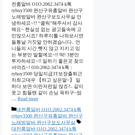
전룸알바 O1O.2062.3474 k톡
ryboy3500 완산구유흥알바 완산구
노래방알바 완산구보도사무실 안
녕하세요~!? “클릭”해주셔서 감사
해요~ 현실성 없는 광고들속에 고
민많으시죠? 하루이틀 나와보시면
들통날 거짓말 안하겠습니다.. 언
니들의 시간 뺏지 않고 지키고 있
는 부분만 말할께요~!! 딱! 3분만
투자하세요~!! 일하기 좋은곳 찾으
셔야죠~! 010-2062-3474 k톡 :
ryboy3500 당일지급3T보장출퇴근
차최고대우 【하고 싶은말~】 일
하다 보면 이런저런일 많죠?.. 같이
웃고 힘들땐 같이 손님 욕하구~맘
…
Read more
카
대전룸알바 O1O.2062.3474 k톡
테
ryboy3500 완산구유흥알바 완산구
고
태
노래방알바 완산구보도사무실
리
그
대전룸알바 O1O.2062.3474 k톡