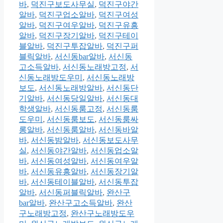
바
,
덕진구보도사무실
,
덕진구야간
알바
,
덕진구업소알바
,
덕진구여성
알바
,
덕진구여우알바
,
덕진구유흥
알바
,
덕진구장기알바
,
덕진구테이
블알바
,
덕진구투잡알바
,
덕진구퍼
블릭알바
,
서신동bar알바
,
서신동
고소득알바
,
서신동노래방고정
,
서
신동노래방도우미
,
서신동노래방
보도
,
서신동노래방알바
,
서신동단
기알바
,
서신동당일알바
,
서신동대
학생알바
,
서신동룸고정
,
서신동룸
도우미
,
서신동룸보도
,
서신동룸싸
롱알바
,
서신동룸알바
,
서신동바알
바
,
서신동밤알바
,
서신동보도사무
실
,
서신동야간알바
,
서신동업소알
바
,
서신동여성알바
,
서신동여우알
바
,
서신동유흥알바
,
서신동장기알
바
,
서신동테이블알바
,
서신동투잡
알바
,
서신동퍼블릭알바
,
완산구
bar알바
,
완산구고소득알바
,
완산
구노래방고정
,
완산구노래방도우