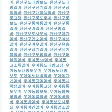
미
,
완산구노래방보도
,
완산구노래
방알바
,
완산구단기알바
,
완산구당
일알바
,
완산구대학생알바
,
완산구
룸고정
,
완산구룸도우미
,
완산구룸
보도
,
완산구룸싸롱알바
,
완산구룸
알바
,
완산구바알바
,
완산구밤알
바
,
완산구보도사무실
,
완산구야간
알바
,
완산구업소알바
,
완산구여성
알바
,
완산구여우알바
,
완산구유흥
알바
,
완산구장기알바
,
완산구테이
블알바
,
완산구투잡알바
,
완산구퍼
블릭알바
,
우아동bar알바
,
우아동
고소득알바
,
우아동노래방고정
,
우
아동노래방도우미
,
우아동노래방
보도
,
우아동노래방알바
,
우아동단
기알바
,
우아동당일알바
,
우아동대
학생알바
,
우아동룸고정
,
우아동룸
도우미
,
우아동룸보도
,
우아동룸싸
롱알바
,
우아동룸알바
,
우아동바알
바
,
우아동밤알바
,
우아동보도사무
실
,
우아동야간알바
,
우아동업소알