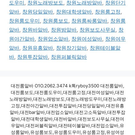
도우미
,
창원노래방보도
,
창원노래방알바
,
창원단기
알바
,
창원당일알바
,
창원대학생알바
,
창원룸고정
,
창원룸도우미
,
창원룸보도
,
창원룸싸롱알바
,
창원룸
알바
,
창원바알바
,
창원밤알바
,
창원보도사무실
,
창
원야간알바
,
창원업소알바
,
창원여성알바
,
창원여우
알바
,
창원유흥알바
,
창원장기알바
,
창원테이블알
바
,
창원투잡알바
,
창원퍼블릭알바
대전룸알바 O1O.2062.3474 k톡ryboy3500 대전룸알바,
대전룸보도,대전룸도우미,대전룸고정,대전여성알바,대전
노래방알바,대전노래방보도,대전노래방도우미,대전노래방
고정,대전야간알바,대전투잡알바,대전당일알바,대전유흥
알바,대전bar알바,대전업소알바,대전고소득알바,대전투잡
알바,대전대학생알바,대전바알바,대전보도사무실,대전여
우알바,대전퍼블릭알바,대전테이블알바,대전업소알바,유
성룸알바,유성룸보도,유성룸도우미,유성룸고정,유성여성