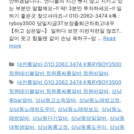
안하겠습니다.. 언니들의 시간 뺏지 않고 지키고 있
는 부분만 말할께요~!! 딱! 3분만 투자하세요~!! 일
하기 좋은곳 찾으셔야죠~! 010-2062-3474 k톡 :
ryboy3500 당일지급3T보장출퇴근차최고대우
【하고 싶은말~】 일하다 보면 이런저런일 많죠?..
같이 웃고 힘들땐 같이 손님 욕하구~맘 …
Read
more
카
대전룸알바 O1O.2062.3474 K톡RYBOY3500
테
창원테이블알바 창원룸싸롱알바 창원바알바
고
태
대전룸알바 O1O.2062.3474 K톡RYBOY3500
리
그
창원테이블알바 창원룸싸롱알바 창원바알바
,
상남
동bar알바
,
상남동고소득알바
,
상남동노래방고정
,
상남동노래방도우미
,
상남동노래방보도
,
상남동노
래방알바
,
상남동단기알바
,
상남동당일알바
,
상남동
대학생알바
,
상남동룸고정
,
상남동룸도우미
,
상남동