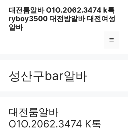
컨
대전룸알바 O1O.2062.3474 k톡
텐
ryboy3500 대전밤알바 대전여성
츠
로
알바
건
너
메
뛰
기
뉴
성산구bar알바
대전룸알바
O1O.2062.3474 K톡