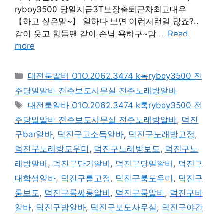
ryboy3500 당일지급3T보장출퇴근차최고대우
【하고 싶은말~】 일하다 보면 이런저런일 많죠?..
같이 웃고 힘들땐 같이 손님 욕하구~맘 …
Read
more
카
대전룸알바 O1O.2062.3474 k톡ryboy3500 전
테
주당일알바 전주보도사무실 전주노래방알바
고
태
대전룸알바 O1O.2062.3474 k톡ryboy3500 전
리
그
주당일알바 전주보도사무실 전주노래방알바
,
덕진
구bar알바
,
덕진구고소득알바
,
덕진구노래방고정
,
덕진구노래방도우미
,
덕진구노래방보도
,
덕진구노
래방알바
,
덕진구단기알바
,
덕진구당일알바
,
덕진구
대학생알바
,
덕진구룸고정
,
덕진구룸도우미
,
덕진구
룸보도
,
덕진구룸싸롱알바
,
덕진구룸알바
,
덕진구바
알바
,
덕진구밤알바
,
덕진구보도사무실
,
덕진구야간