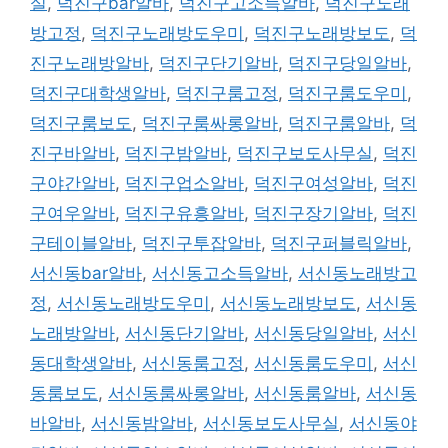
실
,
덕진구bar알바
,
덕진구고소득알바
,
덕진구노래
방고정
,
덕진구노래방도우미
,
덕진구노래방보도
,
덕
진구노래방알바
,
덕진구단기알바
,
덕진구당일알바
,
덕진구대학생알바
,
덕진구룸고정
,
덕진구룸도우미
,
덕진구룸보도
,
덕진구룸싸롱알바
,
덕진구룸알바
,
덕
진구바알바
,
덕진구밤알바
,
덕진구보도사무실
,
덕진
구야간알바
,
덕진구업소알바
,
덕진구여성알바
,
덕진
구여우알바
,
덕진구유흥알바
,
덕진구장기알바
,
덕진
구테이블알바
,
덕진구투잡알바
,
덕진구퍼블릭알바
,
서신동bar알바
,
서신동고소득알바
,
서신동노래방고
정
,
서신동노래방도우미
,
서신동노래방보도
,
서신동
노래방알바
,
서신동단기알바
,
서신동당일알바
,
서신
동대학생알바
,
서신동룸고정
,
서신동룸도우미
,
서신
동룸보도
,
서신동룸싸롱알바
,
서신동룸알바
,
서신동
바알바
,
서신동밤알바
,
서신동보도사무실
,
서신동야