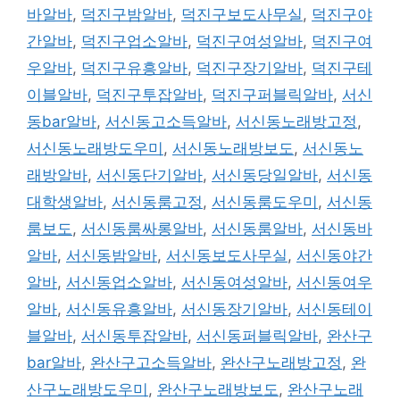
바알바
,
덕진구밤알바
,
덕진구보도사무실
,
덕진구야
간알바
,
덕진구업소알바
,
덕진구여성알바
,
덕진구여
우알바
,
덕진구유흥알바
,
덕진구장기알바
,
덕진구테
이블알바
,
덕진구투잡알바
,
덕진구퍼블릭알바
,
서신
동bar알바
,
서신동고소득알바
,
서신동노래방고정
,
서신동노래방도우미
,
서신동노래방보도
,
서신동노
래방알바
,
서신동단기알바
,
서신동당일알바
,
서신동
대학생알바
,
서신동룸고정
,
서신동룸도우미
,
서신동
룸보도
,
서신동룸싸롱알바
,
서신동룸알바
,
서신동바
알바
,
서신동밤알바
,
서신동보도사무실
,
서신동야간
알바
,
서신동업소알바
,
서신동여성알바
,
서신동여우
알바
,
서신동유흥알바
,
서신동장기알바
,
서신동테이
블알바
,
서신동투잡알바
,
서신동퍼블릭알바
,
완산구
bar알바
,
완산구고소득알바
,
완산구노래방고정
,
완
산구노래방도우미
,
완산구노래방보도
,
완산구노래