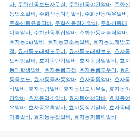
바
,
주화산동보도사무실
,
주화산동야간알바
,
주화산
동업소알바
,
주화산동여성알바
,
주화산동여우알바
,
주화산동유흥알바
,
주화산동장기알바
,
주화산동테
이블알바
,
주화산동투잡알바
,
주화산동퍼블릭알바
,
효자동bar알바
,
효자동고소득알바
,
효자동노래방고
정
,
효자동노래방도우미
,
효자동노래방보도
,
효자동
노래방알바
,
효자동단기알바
,
효자동당일알바
,
효자
동대학생알바
,
효자동룸고정
,
효자동룸도우미
,
효자
동룸보도
,
효자동룸싸롱알바
,
효자동룸알바
,
효자동
바알바
,
효자동밤알바
,
효자동보도사무실
,
효자동야
간알바
,
효자동업소알바
,
효자동여성알바
,
효자동여
우알바
,
효자동유흥알바
,
효자동장기알바
,
효자동테
이블알바
,
효자동투잡알바
,
효자동퍼블릭알바