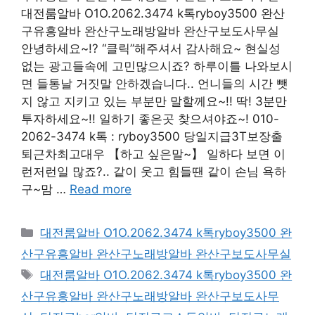
대전룸알바 O1O.2062.3474 k톡ryboy3500 완산
구유흥알바 완산구노래방알바 완산구보도사무실
안녕하세요~!? “클릭”해주셔서 감사해요~ 현실성
없는 광고들속에 고민많으시죠? 하루이틀 나와보시
면 들통날 거짓말 안하겠습니다.. 언니들의 시간 뺏
지 않고 지키고 있는 부분만 말할께요~!! 딱! 3분만
투자하세요~!! 일하기 좋은곳 찾으셔야죠~! 010-
2062-3474 k톡 : ryboy3500 당일지급3T보장출
퇴근차최고대우 【하고 싶은말~】 일하다 보면 이
런저런일 많죠?.. 같이 웃고 힘들땐 같이 손님 욕하
구~맘 …
Read more
카
대전룸알바 O1O.2062.3474 k톡ryboy3500 완
테
산구유흥알바 완산구노래방알바 완산구보도사무실
고
태
대전룸알바 O1O.2062.3474 k톡ryboy3500 완
리
그
산구유흥알바 완산구노래방알바 완산구보도사무