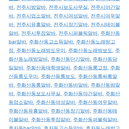
바
,
전주시밤알바
,
전주시보도사무실
,
전주시야간알
바
,
전주시업소알바
,
전주시여성알바
,
전주시여우알
바
,
전주시유흥알바
,
전주시장기알바
,
전주시테이블
알바
,
전주시투잡알바
,
전주시퍼블릭알바
,
주화산동
bar알바
,
주화산동고소득알바
,
주화산동노래방고
정
,
주화산동노래방도우미
,
주화산동노래방보도
,
주
화산동노래방알바
,
주화산동단기알바
,
주화산동당
일알바
,
주화산동대학생알바
,
주화산동룸고정
,
주화
산동룸도우미
,
주화산동룸보도
,
주화산동룸싸롱알
바
,
주화산동룸알바
,
주화산동바알바
,
주화산동밤알
바
,
주화산동보도사무실
,
주화산동야간알바
,
주화산
동업소알바
,
주화산동여성알바
,
주화산동여우알바
,
주화산동유흥알바
,
주화산동장기알바
,
주화산동테
이블알바
,
주화산동투잡알바
,
주화산동퍼블릭알바
,
효자동bar알바
,
효자동고소득알바
,
효자동노래방고