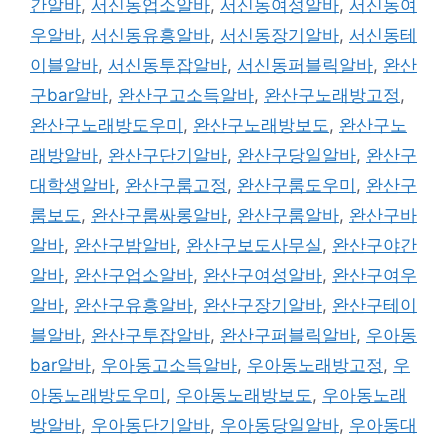
간알바
,
서신동업소알바
,
서신동여성알바
,
서신동여
우알바
,
서신동유흥알바
,
서신동장기알바
,
서신동테
이블알바
,
서신동투잡알바
,
서신동퍼블릭알바
,
완산
구bar알바
,
완산구고소득알바
,
완산구노래방고정
,
완산구노래방도우미
,
완산구노래방보도
,
완산구노
래방알바
,
완산구단기알바
,
완산구당일알바
,
완산구
대학생알바
,
완산구룸고정
,
완산구룸도우미
,
완산구
룸보도
,
완산구룸싸롱알바
,
완산구룸알바
,
완산구바
알바
,
완산구밤알바
,
완산구보도사무실
,
완산구야간
알바
,
완산구업소알바
,
완산구여성알바
,
완산구여우
알바
,
완산구유흥알바
,
완산구장기알바
,
완산구테이
블알바
,
완산구투잡알바
,
완산구퍼블릭알바
,
우아동
bar알바
,
우아동고소득알바
,
우아동노래방고정
,
우
아동노래방도우미
,
우아동노래방보도
,
우아동노래
방알바
,
우아동단기알바
,
우아동당일알바
,
우아동대