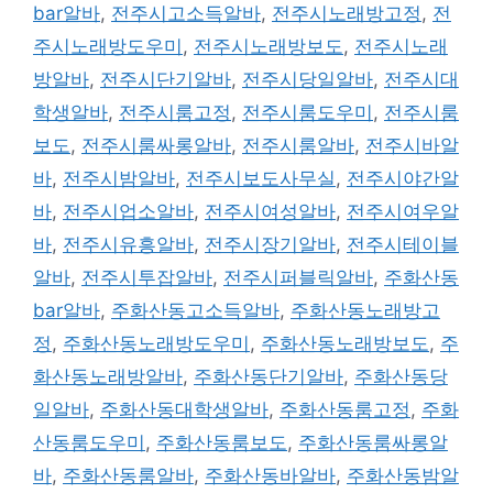
bar알바
,
전주시고소득알바
,
전주시노래방고정
,
전
주시노래방도우미
,
전주시노래방보도
,
전주시노래
방알바
,
전주시단기알바
,
전주시당일알바
,
전주시대
학생알바
,
전주시룸고정
,
전주시룸도우미
,
전주시룸
보도
,
전주시룸싸롱알바
,
전주시룸알바
,
전주시바알
바
,
전주시밤알바
,
전주시보도사무실
,
전주시야간알
바
,
전주시업소알바
,
전주시여성알바
,
전주시여우알
바
,
전주시유흥알바
,
전주시장기알바
,
전주시테이블
알바
,
전주시투잡알바
,
전주시퍼블릭알바
,
주화산동
bar알바
,
주화산동고소득알바
,
주화산동노래방고
정
,
주화산동노래방도우미
,
주화산동노래방보도
,
주
화산동노래방알바
,
주화산동단기알바
,
주화산동당
일알바
,
주화산동대학생알바
,
주화산동룸고정
,
주화
산동룸도우미
,
주화산동룸보도
,
주화산동룸싸롱알
바
,
주화산동룸알바
,
주화산동바알바
,
주화산동밤알