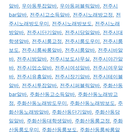
알바
,
우아동투잡알바
,
우아동퍼블릭알바
,
전주시
bar알바
,
전주시고소득알바
,
전주시노래방고정
,
전
주시노래방도우미
,
전주시노래방보도
,
전주시노래
방알바
,
전주시단기알바
,
전주시당일알바
,
전주시대
학생알바
,
전주시룸고정
,
전주시룸도우미
,
전주시룸
보도
,
전주시룸싸롱알바
,
전주시룸알바
,
전주시바알
바
,
전주시밤알바
,
전주시보도사무실
,
전주시야간알
바
,
전주시업소알바
,
전주시여성알바
,
전주시여우알
바
,
전주시유흥알바
,
전주시장기알바
,
전주시테이블
알바
,
전주시투잡알바
,
전주시퍼블릭알바
,
주화산동
bar알바
,
주화산동고소득알바
,
주화산동노래방고
정
,
주화산동노래방도우미
,
주화산동노래방보도
,
주
화산동노래방알바
,
주화산동단기알바
,
주화산동당
일알바
,
주화산동대학생알바
,
주화산동룸고정
,
주화
산동룸도우미
,
주화산동룸보도
,
주화산동룸싸롱알