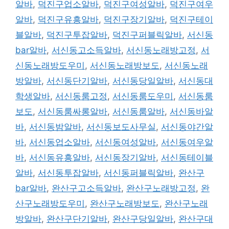
알바
,
덕진구업소알바
,
덕진구여성알바
,
덕진구여우
알바
,
덕진구유흥알바
,
덕진구장기알바
,
덕진구테이
블알바
,
덕진구투잡알바
,
덕진구퍼블릭알바
,
서신동
bar알바
,
서신동고소득알바
,
서신동노래방고정
,
서
신동노래방도우미
,
서신동노래방보도
,
서신동노래
방알바
,
서신동단기알바
,
서신동당일알바
,
서신동대
학생알바
,
서신동룸고정
,
서신동룸도우미
,
서신동룸
보도
,
서신동룸싸롱알바
,
서신동룸알바
,
서신동바알
바
,
서신동밤알바
,
서신동보도사무실
,
서신동야간알
바
,
서신동업소알바
,
서신동여성알바
,
서신동여우알
바
,
서신동유흥알바
,
서신동장기알바
,
서신동테이블
알바
,
서신동투잡알바
,
서신동퍼블릭알바
,
완산구
bar알바
,
완산구고소득알바
,
완산구노래방고정
,
완
산구노래방도우미
,
완산구노래방보도
,
완산구노래
방알바
,
완산구단기알바
,
완산구당일알바
,
완산구대