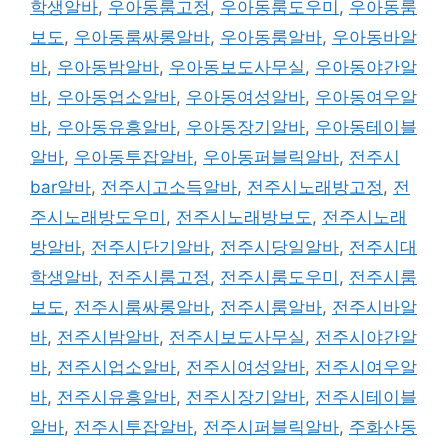
학생알바
,
우아동룸고정
,
우아동룸도우미
,
우아동룸
보도
,
우아동룸싸롱알바
,
우아동룸알바
,
우아동바알
바
,
우아동밤알바
,
우아동보도사무실
,
우아동야간알
바
,
우아동업소알바
,
우아동여성알바
,
우아동여우알
바
,
우아동유흥알바
,
우아동장기알바
,
우아동테이블
알바
,
우아동투잡알바
,
우아동퍼블릭알바
,
전주시
bar알바
,
전주시고소득알바
,
전주시노래방고정
,
전
주시노래방도우미
,
전주시노래방보도
,
전주시노래
방알바
,
전주시단기알바
,
전주시당일알바
,
전주시대
학생알바
,
전주시룸고정
,
전주시룸도우미
,
전주시룸
보도
,
전주시룸싸롱알바
,
전주시룸알바
,
전주시바알
바
,
전주시밤알바
,
전주시보도사무실
,
전주시야간알
바
,
전주시업소알바
,
전주시여성알바
,
전주시여우알
바
,
전주시유흥알바
,
전주시장기알바
,
전주시테이블
알바
,
전주시투잡알바
,
전주시퍼블릭알바
,
주화산동