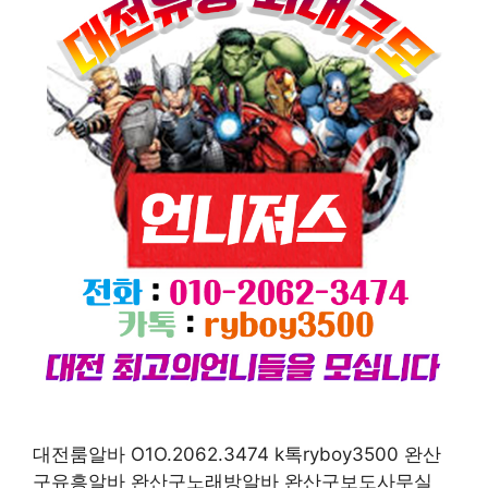
대전룸알바 O1O.2062.3474 k톡ryboy3500 완산
구유흥알바 완산구노래방알바 완산구보도사무실