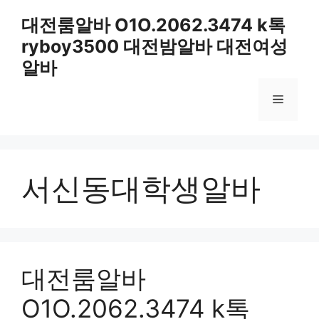
컨
대전룸알바 O1O.2062.3474 k톡
텐
ryboy3500 대전밤알바 대전여성
츠
로
알바
건
너
메
뛰
기
뉴
서신동대학생알바
대전룸알바
O1O.2062.3474 k톡