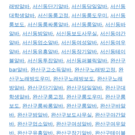
래방알바
,
서신동단기알바
,
서신동당일알바
,
서신동
대학생알바
,
서신동룸고정
,
서신동룸도우미
,
서신동
룸보도
,
서신동룸싸롱알바
,
서신동룸알바
,
서신동바
알바
,
서신동밤알바
,
서신동보도사무실
,
서신동야간
알바
,
서신동업소알바
,
서신동여성알바
,
서신동여우
알바
,
서신동유흥알바
,
서신동장기알바
,
서신동테이
블알바
,
서신동투잡알바
,
서신동퍼블릭알바
,
완산구
bar알바
,
완산구고소득알바
,
완산구노래방고정
,
완
산구노래방도우미
,
완산구노래방보도
,
완산구노래
방알바
,
완산구단기알바
,
완산구당일알바
,
완산구대
학생알바
,
완산구룸고정
,
완산구룸도우미
,
완산구룸
보도
,
완산구룸싸롱알바
,
완산구룸알바
,
완산구바알
바
,
완산구밤알바
,
완산구보도사무실
,
완산구야간알
바
,
완산구업소알바
,
완산구여성알바
,
완산구여우알
바
,
완산구유흥알바
,
완산구장기알바
,
완산구테이블