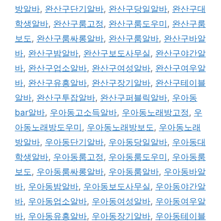
방알바
,
완산구단기알바
,
완산구당일알바
,
완산구대
학생알바
,
완산구룸고정
,
완산구룸도우미
,
완산구룸
보도
,
완산구룸싸롱알바
,
완산구룸알바
,
완산구바알
바
,
완산구밤알바
,
완산구보도사무실
,
완산구야간알
바
,
완산구업소알바
,
완산구여성알바
,
완산구여우알
바
,
완산구유흥알바
,
완산구장기알바
,
완산구테이블
알바
,
완산구투잡알바
,
완산구퍼블릭알바
,
우아동
bar알바
,
우아동고소득알바
,
우아동노래방고정
,
우
아동노래방도우미
,
우아동노래방보도
,
우아동노래
방알바
,
우아동단기알바
,
우아동당일알바
,
우아동대
학생알바
,
우아동룸고정
,
우아동룸도우미
,
우아동룸
보도
,
우아동룸싸롱알바
,
우아동룸알바
,
우아동바알
바
,
우아동밤알바
,
우아동보도사무실
,
우아동야간알
바
,
우아동업소알바
,
우아동여성알바
,
우아동여우알
바
,
우아동유흥알바
,
우아동장기알바
,
우아동테이블