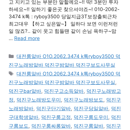
고 지키고 있는 부분만 말할께요~!! 딱! 3분만 투자
하세요~!! 일하기 좋은곳 찾으셔야죠~! 010-2062-
3474 k톡 : ryboy3500 당일지급3T보장출퇴근차
최고대우 【하고 싶은말~】 일하다 보면 이런저런
일 많죠?.. 같이 웃고 힘들땐 같이 손님 욕하구~맘
…
Read more
카
대전룸알바 O1O.2062.3474 k톡ryboy3500 덕
테
진구노래방알바 덕진구밤알바 덕진구보도사무실
고
태
대전룸알바 O1O.2062.3474 k톡ryboy3500 덕
리
그
진구노래방알바 덕진구밤알바 덕진구보도사무실
,
덕진구bar알바
,
덕진구고소득알바
,
덕진구노래방고
정
,
덕진구노래방도우미
,
덕진구노래방보도
,
덕진구
노래방알바
,
덕진구단기알바
,
덕진구당일알바
,
덕진
구대학생알바
,
덕진구룸고정
,
덕진구룸도우미
,
덕진
구룸보도
,
덕진구룸싸롱알바
,
덕진구룸알바
,
덕진구