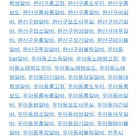
학생알바
,
완산구룸고정
,
완산구룸도우미
,
완산구룸
보도
,
완산구룸싸롱알바
,
완산구룸알바
,
완산구바알
바
,
완산구밤알바
,
완산구보도사무실
,
완산구야간알
바
,
완산구업소알바
,
완산구여성알바
,
완산구여우알
바
,
완산구유흥알바
,
완산구장기알바
,
완산구테이블
알바
,
완산구투잡알바
,
완산구퍼블릭알바
,
우아동
bar알바
,
우아동고소득알바
,
우아동노래방고정
,
우
아동노래방도우미
,
우아동노래방보도
,
우아동노래
방알바
,
우아동단기알바
,
우아동당일알바
,
우아동대
학생알바
,
우아동룸고정
,
우아동룸도우미
,
우아동룸
보도
,
우아동룸싸롱알바
,
우아동룸알바
,
우아동바알
바
,
우아동밤알바
,
우아동보도사무실
,
우아동야간알
바
,
우아동업소알바
,
우아동여성알바
,
우아동여우알
바
,
우아동유흥알바
,
우아동장기알바
,
우아동테이블
알바
,
우아동투잡알바
,
우아동퍼블릭알바
,
전주시