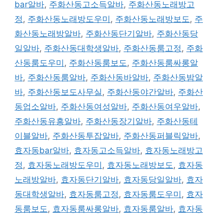
bar알바
,
주화산동고소득알바
,
주화산동노래방고
정
,
주화산동노래방도우미
,
주화산동노래방보도
,
주
화산동노래방알바
,
주화산동단기알바
,
주화산동당
일알바
,
주화산동대학생알바
,
주화산동룸고정
,
주화
산동룸도우미
,
주화산동룸보도
,
주화산동룸싸롱알
바
,
주화산동룸알바
,
주화산동바알바
,
주화산동밤알
바
,
주화산동보도사무실
,
주화산동야간알바
,
주화산
동업소알바
,
주화산동여성알바
,
주화산동여우알바
,
주화산동유흥알바
,
주화산동장기알바
,
주화산동테
이블알바
,
주화산동투잡알바
,
주화산동퍼블릭알바
,
효자동bar알바
,
효자동고소득알바
,
효자동노래방고
정
,
효자동노래방도우미
,
효자동노래방보도
,
효자동
노래방알바
,
효자동단기알바
,
효자동당일알바
,
효자
동대학생알바
,
효자동룸고정
,
효자동룸도우미
,
효자
동룸보도
,
효자동룸싸롱알바
,
효자동룸알바
,
효자동