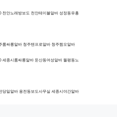
y3500 천안노래방보도 천안테이블알바 성정동유흥
500 청주룸싸롱알바 청주텐프로알바 청주쩜오알바
y3500 세종시룸싸롱알바 둔산동여성알바 월평동노
500 대전당일알바 용전동보도사무실 세종시야간알바