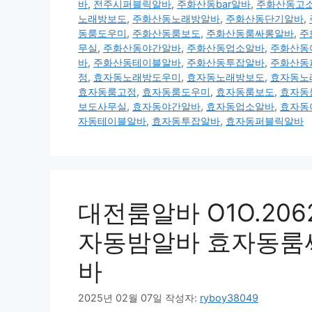
바
,
전주시퍼블릭알바
,
주화산동bar알바
,
주화산동고
노래방보도
,
주화산동노래방알바
,
주화산동단기알바
,
동룸도우미
,
주화산동룸보도
,
주화산동룸싸롱알바
,
주
무실
,
주화산동야간알바
,
주화산동업소알바
,
주화산동
바
,
주화산동테이블알바
,
주화산동투잡알바
,
주화산동
정
,
효자동노래방도우미
,
효자동노래방보도
,
효자동노
효자동룸고정
,
효자동룸도우미
,
효자동룸보도
,
효자동
보도사무실
,
효자동야간알바
,
효자동업소알바
,
효자동
자동테이블알바
,
효자동투잡알바
,
효자동퍼블릭알바
대전룸알바 O1O.2062.
자동밤알바 효자동룸
바
2025년 02월 07일
작성자:
ryboy38049