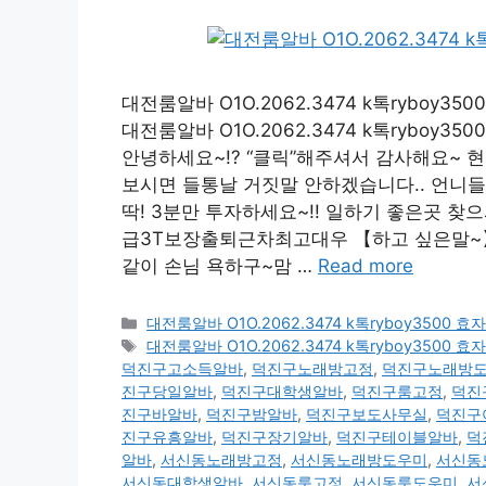
대전룸알바 O1O.2062.3474 k톡ryb
대전룸알바 O1O.2062.3474 k톡ryb
안녕하세요~!? “클릭”해주셔서 감사해요~ 
보시면 들통날 거짓말 안하겠습니다.. 언니들
딱! 3분만 투자하세요~!! 일하기 좋은곳 찾으셔야죠
급3T보장출퇴근차최고대우 【하고 싶은말~】 
같이 손님 욕하구~맘 …
Read more
카
대전룸알바 O1O.2062.3474 k톡ryboy35
테
태
대전룸알바 O1O.2062.3474 k톡ryboy35
고
그
덕진구고소득알바
,
덕진구노래방고정
,
덕진구노래방
리
진구당일알바
,
덕진구대학생알바
,
덕진구룸고정
,
덕진
진구바알바
,
덕진구밤알바
,
덕진구보도사무실
,
덕진구
진구유흥알바
,
덕진구장기알바
,
덕진구테이블알바
,
덕
알바
,
서신동노래방고정
,
서신동노래방도우미
,
서신동
서신동대학생알바
,
서신동룸고정
,
서신동룸도우미
,
서