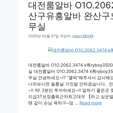
대전룸알바 O1O.2062.
산구유흥알바 완산구
무실
2025년 02월 07일
작성자:
ryboy38049
대전룸알바 O1O.2062.3474 k톡ryb
실 대전룸알바 O1O.2062.3474 k톡ry
무실 안녕하세요~!? “클릭”해주셔서 감사해
나와보시면 들통날 거짓말 안하겠습니다.. 언
~!! 딱! 3분만 투자하세요~!! 일하기 좋은곳 찾으
지급3T보장출퇴근차최고대우 【하고 싶은말~】
땐 같이 손님 욕하구~맘 …
Read more