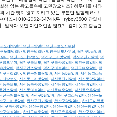
현실성 없는 광고들속에 고민많으시죠? 하루이틀 나와
의 시간 뺏지 않고 지키고 있는 부분만 말할께요~!!
~! 010-2062-3474 k톡 : ryboy3500 당일지
일하다 보면 이런저런일 많죠?.. 같이 웃고 힘들땐
00 덕진구노래방알바 덕진구밤알바 덕진구보도사무실
00 덕진구노래방알바 덕진구밤알바 덕진구보도사무실
,
덕진구bar알바
,
도우미
,
덕진구노래방보도
,
덕진구노래방알바
,
덕진구단기알바
,
덕
구룸도우미
,
덕진구룸보도
,
덕진구룸싸롱알바
,
덕진구룸알바
,
덕
야간알바
,
덕진구업소알바
,
덕진구여성알바
,
덕진구여우알바
,
덕
진구투잡알바
,
덕진구퍼블릭알바
,
서신동bar알바
,
서신동고소득
노래방보도
,
서신동노래방알바
,
서신동단기알바
,
서신동당일알바
,
신동룸보도
,
서신동룸싸롱알바
,
서신동룸알바
,
서신동바알바
,
서
동업소알바
,
서신동여성알바
,
서신동여우알바
,
서신동유흥알바
,
서신동퍼블릭알바
,
완산구bar알바
,
완산구고소득알바
,
완산구노
산구노래방알바
,
완산구단기알바
,
완산구당일알바
,
완산구대학생
완산구룸싸롱알바
,
완산구룸알바
,
완산구바알바
,
완산구밤알바
,
완
산구여성알바
,
완산구여우알바
,
완산구유흥알바
,
완산구장기알바
,