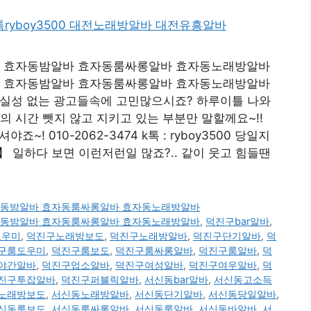
oy3500 효자동밤알바 효자동룸싸롱알바 효자동노래방알바
oy3500 효자동밤알바 효자동룸싸롱알바 효자동노래방알바
현실성 없는 광고들속에 고민많으시죠? 하루이틀 나와
의 시간 뺏지 않고 지키고 있는 부분만 말할께요~!!
~! 010-2062-3474 k톡 : ryboy3500 당일지
일하다 보면 이런저런일 많죠?.. 같이 웃고 힘들땐
00 효자동밤알바 효자동룸싸롱알바 효자동노래방알바
00 효자동밤알바 효자동룸싸롱알바 효자동노래방알바
,
덕진구bar알바
,
도우미
,
덕진구노래방보도
,
덕진구노래방알바
,
덕진구단기알바
,
덕
구룸도우미
,
덕진구룸보도
,
덕진구룸싸롱알바
,
덕진구룸알바
,
덕
야간알바
,
덕진구업소알바
,
덕진구여성알바
,
덕진구여우알바
,
덕
진구투잡알바
,
덕진구퍼블릭알바
,
서신동bar알바
,
서신동고소득
노래방보도
,
서신동노래방알바
,
서신동단기알바
,
서신동당일알바
,
신동룸보도
,
서신동룸싸롱알바
,
서신동룸알바
,
서신동바알바
,
서