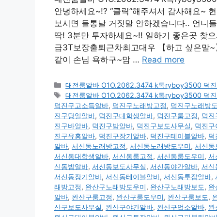
안녕하세요~!? “클릭”해주셔서 감사해요~ 
보시면 들통날 거짓말 안하겠습니다.. 언니들
딱! 3분만 투자하세요~!! 일하기 좋은곳 찾으셔야죠
급3T보장출퇴근차최고대우 【하고 싶은말~】 
같이 손님 욕하구~맘 …
Read more
카
대전룸알바 O1O.2062.3474 k톡ryboy35
테
태
대전룸알바 O1O.2062.3474 k톡ryboy35
고
그
덕진구고소득알바
,
덕진구노래방고정
,
덕진구노래방
리
진구당일알바
,
덕진구대학생알바
,
덕진구룸고정
,
덕진
진구바알바
,
덕진구밤알바
,
덕진구보도사무실
,
덕진구
진구유흥알바
,
덕진구장기알바
,
덕진구테이블알바
,
덕
알바
,
서신동노래방고정
,
서신동노래방도우미
,
서신동
서신동대학생알바
,
서신동룸고정
,
서신동룸도우미
,
서
신동밤알바
,
서신동보도사무실
,
서신동야간알바
,
서신
서신동장기알바
,
서신동테이블알바
,
서신동투잡알바
,
래방고정
,
완산구노래방도우미
,
완산구노래방보도
,
완
알바
,
완산구룸고정
,
완산구룸도우미
,
완산구룸보도
,
산구보도사무실
,
완산구야간알바
,
완산구업소알바
,
완