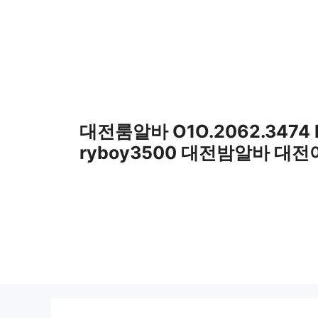
컨
텐
츠
로
건
너
뛰
대전룸알바 O1O.2062.3474
기
ryboy3500 대전밤알바 대