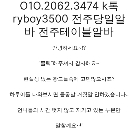
O1O.2062.3474 k톡
ryboy3500 전주당일알
바 전주테이블알바
안녕하세요~!?
“클릭”해주셔서 감사해요~
현실성 없는 광고들속에 고민많으시죠?
하루이틀 나와보시면 들통날 거짓말 안하겠습니다..
언니들의 시간 뺏지 않고 지키고 있는 부분만
말할께요~!!