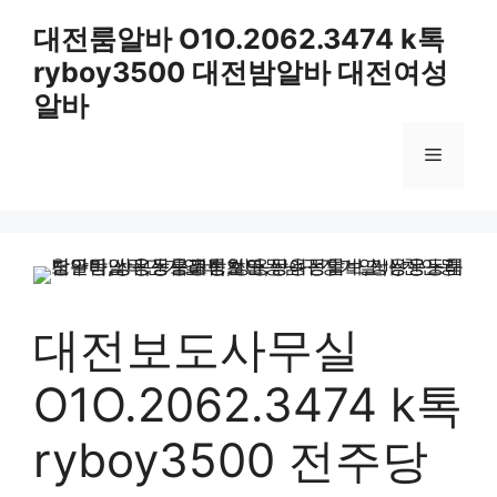
컨
대전룸알바 O1O.2062.3474 k톡
텐
ryboy3500 대전밤알바 대전여성
츠
로
알바
건
너
메
뛰
기
뉴
대전보도사무실
O1O.2062.3474 k톡
ryboy3500 전주당