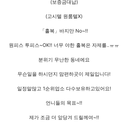
(보증금대납)
(고시텔 원룸텔X)
「홀복」바지만 No~!!
원피스 투피스~OK!! 너무 야한 홀복은 자제를..ㅠㅠ
분위기 무난한 동네에요
무슨일을 하시던지 맘편하곳이 제일입니다!
일정말많고 1순위업소 다수보유하고있어요!
언니들의 목표~!!
제가 조금 더 앞당겨 드릴께여~!!