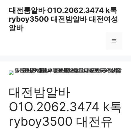
컨
대전룸알바 O1O.2062.3474 k톡
텐
ryboy3500 대전밤알바 대전여성
츠
로
알바
건
너
메
뛰
기
뉴
대전밤알바
O1O.2062.3474 k톡
ryboy3500 대전유