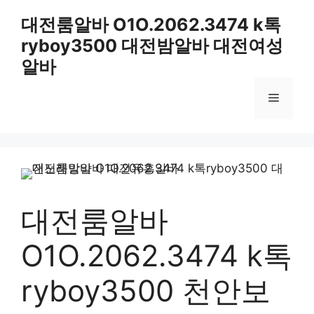
컨
대전룸알바 O1O.2062.3474 k톡
텐
ryboy3500 대전밤알바 대전여성
츠
로
알바
건
너
메
뛰
기
뉴
대전룸알바
O1O.2062.3474 k톡
ryboy3500 천안보