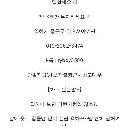
말할께요~!!
딱! 3분만 투자하세요~!!
일하기 좋은곳 찾으셔야죠~!
010-2062-3474
k톡 : ryboy3500
당일지급3T보장출퇴근차최고대우
【하고 싶은말~】
일하다 보면 이런저런일 많죠?..
같이 웃고 힘들땐 같이 손님 욕하구~맘 편히 일해여
~!!