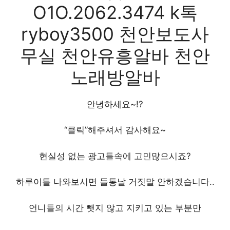
O1O.2062.3474 k톡
ryboy3500 천안보도사
무실 천안유흥알바 천안
노래방알바
안녕하세요~!?
“클릭”해주셔서 감사해요~
현실성 없는 광고들속에 고민많으시죠?
하루이틀 나와보시면 들통날 거짓말 안하겠습니다..
언니들의 시간 뺏지 않고 지키고 있는 부분만