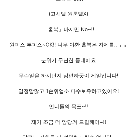
(고시텔 원룸텔X)
「홀복」바지만 No~!!
원피스 투피스~OK!! 너무 야한 홀복은 자제를..ㅠㅠ
분위기 무난한 동네에요
무슨일을 하시던지 맘편하곳이 제일입니다!
일정말많고 1순위업소 다수보유하고있어요!
언니들의 목표~!!
제가 조금 더 앞당겨 드릴께여~!!