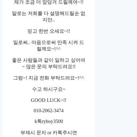
제가 조금 더 앞당겨 드릴께여~!!
말로는 저희를 다 설명해드릴순 없
지만..
믿고 한번 오세요~!!
일로써.. 마음으로써 만족 시켜 드
릴께요~!^^
좋은 사람들과 같이 일하고 싶어여
~ 많은 문의 부탁드려요!!
그럼~! 지금 전화 부탁드려요~!^^
수고 하시구요~
GOOD LUCK~!!
010-2062-3474
k톡ryboy3500
부재시 문자 or 카톡주시면