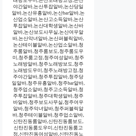
래방도우미,논산노래방고정,논산
야간알바,논산투잡알바,논산당일
알바,논산유흥알바,논산bar알바,논
산업소알바,논산고소득알바,논산
투잡알바,논산대학생알바,논산바
알바,논산보도사무실,논산여우알
바,논산악녀알바,논산퍼블릭알바,
논산테이블알바,논산업소알바,청
주룸알바,청주룸보도,청주룸도우
미,청주룸고정,청주여성알바,청주
노래방알바,청주노래방보도,청주
노래방도우미,청주노래방고정,청
주야간알바,청주투잡알바,청주당
일알바,청주유흥알바,청주bar알바,
청주업소알바,청주고소득알바,청
주투잡알바,청주대학생알바,청주
바알바,청주보도사무실,청주여우
알바,청주악녀알바,청주퍼블릭알
바,청주테이블알바,청주업소알바,
신탄진동룸알바,신탄진동룸보도,
신탄진동룸도우미,신탄진동룸고
정,신탄진동여성알바,신탄진동노