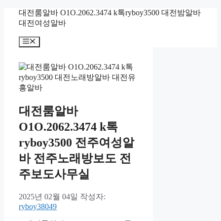
컨
대전룸알바 O1O.2062.3474 k톡ryboy3500 대전밤알바
텐
대전여성알바
츠
메
로
뉴
건
너
뛰
기
대전룸알바
O1O.2062.3474 k톡
ryboy3500 전주여성알
바 전주노래방보도 전
주보도사무실
2025년 02월 04일
작성자:
ryboy38049