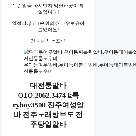
무슨일을 하시던지 맘편하곳이 제
일입니다!
일정말많고 1순위업소 다수보유하
고있어요!
언니들의 목표~!!
우아동여우알바,우아동퍼블릭알바,우아동테이블알바
신동룸도우미
대전룸알바
O1O.2062.3474 k톡
ryboy3500 전주여성알
바 전주노래방보도 전
주당일알바