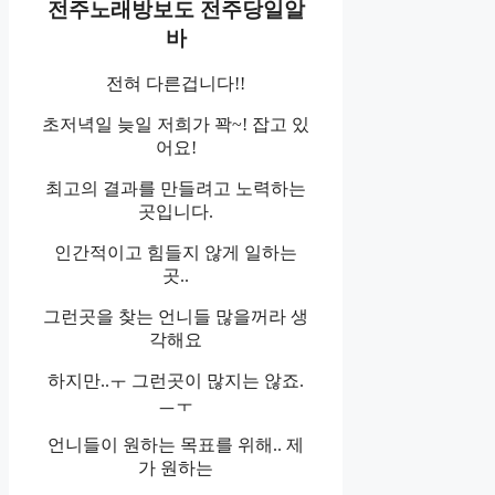
전주노래방보도 전주당일알
바
전혀 다른겁니다!!
초저녁일 늦일 저희가 꽉~! 잡고 있
어요!
최고의 결과를 만들려고 노력하는
곳입니다.
인간적이고 힘들지 않게 일하는
곳..
그런곳을 찾는 언니들 많을꺼라 생
각해요
하지만..ㅜ 그런곳이 많지는 않죠.
ㅡㅜ
언니들이 원하는 목표를 위해.. 제
가 원하는