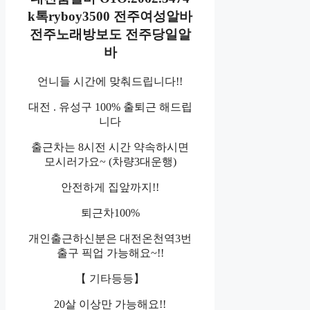
k톡ryboy3500 전주여성알바
전주노래방보도 전주당일알
바
언니들 시간에 맞춰드립니다!!
대전 . 유성구 100% 출퇴근 해드립
니다
출근차는 8시전 시간 약속하시면
모시러가요~ (차량3대운행)
안전하게 집앞까지!!
퇴근차100%
개인출근하신분은 대전온천역3번
출구 픽업 가능해요~!!
【 기타등등】
20살 이상만 가능해요!!