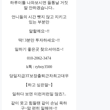
하루이틀 나와보시면 들통날 거짓
말 안하겠습니다..
언니들의 시간 뺏지 않고 지키고
있는 부분만
말할께요~!!
딱! 3분만 투자하세요~!!
일하기 좋은곳 찾으셔야죠~!
010-2062-3474
k톡 : ryboy3500
당일지급3T보장출퇴근차최고대우
【하고 싶은말~】
일하다 보면 이런저런일 많죠?..
같이 웃고 힘들땐 같이 손님 욕하
구~맘 편히 일해여~!!