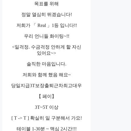
목표를 위해
정말 열심히 뛰겠습니다!
저희가 「 Real 」1등 입니다!!
우리 언니들 화이팅~!!
<일걱정. 수금걱정 안하게 할 자신
있어요~>
솔직한 마음입니다.
저희와 함께 했음 해요~
당일지급3T보장출퇴근차최고대우
【 페이】
3T~5T 이상
[ T -> T ] 확실히 일 구분해서 가요!
테이블 1-30분 ~ 맥심 2시간!!!